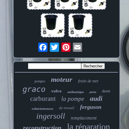
moteur
fruits de mer
pompes
graco
volvo
deere
authentique
penta
audi
carburant
la pompe
ferguson
de travail
zahnriemensatz
ingersoll
remplacement
la réparation
reconstruction