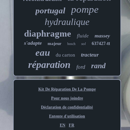
pompe
portugal
hydraulique
diaphragme
massey
fluide
s'adapte
637427-tt
majeur
sol
bosch
eau
tracteur
du carton
réparation
rand
ford
Kit De Réparation De La Pompe
Pour nous joindre
Déclaration de confidentialité
Entente d'utilisation
EN
FR