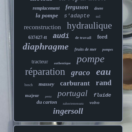
ferguson
remplacement
deere
la pompe
s'adapte
sol
hydraulique
reconstruction
audi
ford
637427-tt
de travail
diaphragme
fruits de mer
pompes
pompe
tracteur
authentique
réparation
eau
graco
rand
carburant
massey
bosch
portugal
fluide
majeur
penta
du carton
volvo
zahnriemensatz
ingersoll