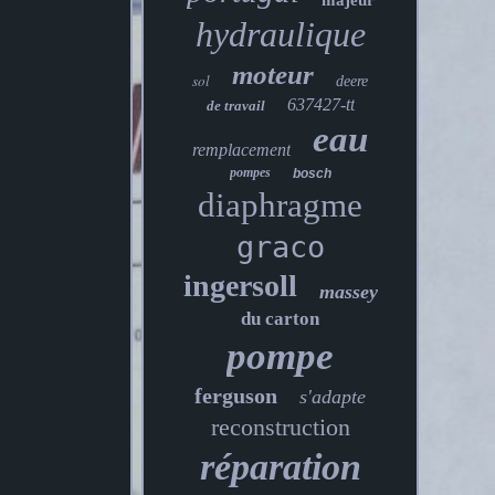
majeur
hydraulique
moteur
sol
deere
637427-tt
de travail
eau
remplacement
pompes
bosch
diaphragme
graco
ingersoll
massey
du carton
pompe
ferguson
s'adapte
reconstruction
réparation