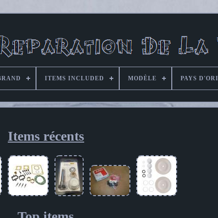
BRAND
ITEMS INCLUDED
MODÈLE
PAYS D'OR
Items récents
Top items