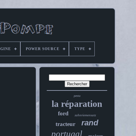
IGINE
POWER SOURCE
TYPE
penta
la réparation
ford
zahnriemensatz
rand
tracteur
portugal