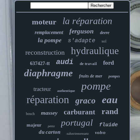
la réparation
moteur
ferguson
remplacement
deere
la pompe
s'adapte
sol
hydraulique
reconstruction
audi
ford
637427-tt
de travail
diaphragme
fruits de mer
pompes
pompe
tracteur
authentique
réparation
eau
graco
rand
carburant
massey
bosch
portugal
fluide
majeur
penta
du carton
volvo
zahnriemensatz