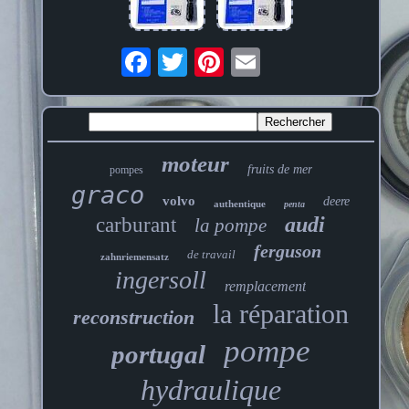
moteur
fruits de mer
pompes
graco
volvo
deere
authentique
penta
audi
carburant
la pompe
ferguson
de travail
zahnriemensatz
ingersoll
remplacement
la réparation
reconstruction
pompe
portugal
hydraulique