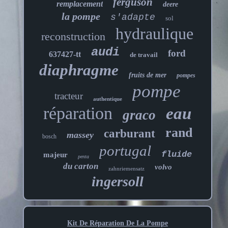
ferguson
remplacement
deere
la pompe
s'adapte
sol
hydraulique
reconstruction
audi
ford
637427-tt
de travail
diaphragme
fruits de mer
pompes
pompe
tracteur
authentique
réparation
eau
graco
rand
carburant
massey
bosch
portugal
fluide
majeur
penta
du carton
volvo
zahnriemensatz
ingersoll
Kit De Réparation De La Pompe