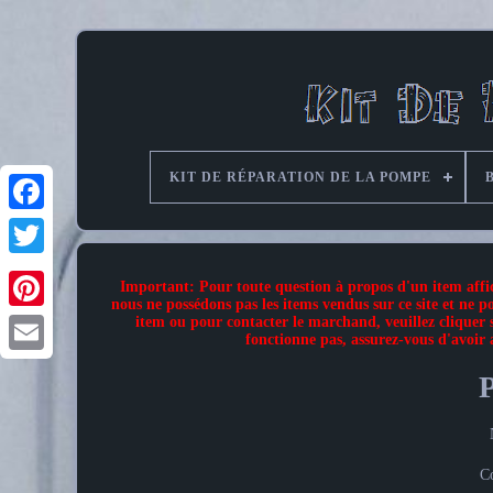
KIT DE RÉPARATION DE LA POMPE
Important: Pour toute question à propos d'un item affic
nous ne possédons pas les items vendus sur ce site et ne
item ou pour contacter le marchand, veuillez cliquer s
Pinterest
fonctionne pas, assurez-vous d'avoir
P
Co