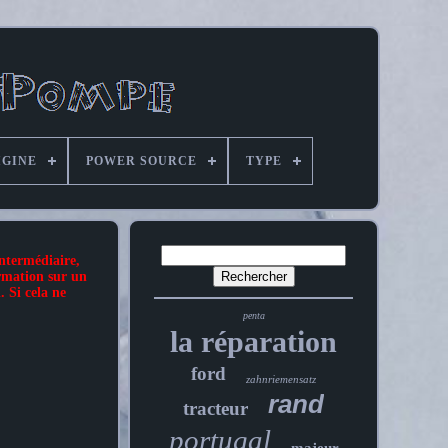
IGINE
POWER SOURCE
TYPE
intermédiaire,
ormation sur un
. Si cela ne
penta
la réparation
ford
zahnriemensatz
rand
tracteur
portugal