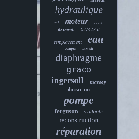
majeur
hydraulique
moteur
sol
deere
637427-tt
de travail
eau
remplacement
pompes
bosch
diaphragme
graco
ingersoll
massey
du carton
pompe
ferguson
s'adapte
reconstruction
réparation