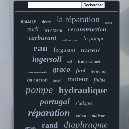
la réparation
massey
deere
penta
audi
reconstruction
637427-tt
carburant
la pompe
authentique
eau
ferguson
tracteur
ingersoll
sol
fruits de mer
graco
ford
de travail
zahnriemensatz
moteur
du carton
fluide
bosch
pompe
hydraulique
portugal
s'adapte
réparation
volvo
majeur
diaphragme
rand
pompes