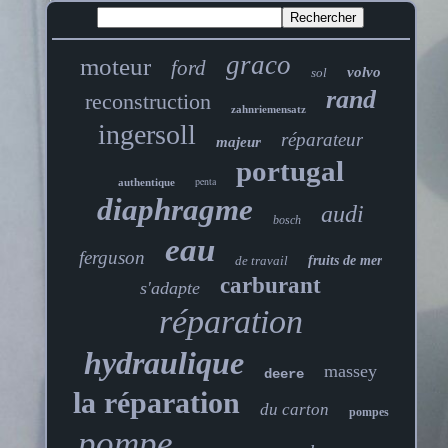
graco
moteur
ford
volvo
sol
rand
reconstruction
zahnriemensatz
ingersoll
réparateur
majeur
portugal
penta
authentique
diaphragme
audi
bosch
eau
ferguson
de travail
fruits de mer
carburant
s'adapte
réparation
hydraulique
massey
deere
la réparation
du carton
pompes
pompe