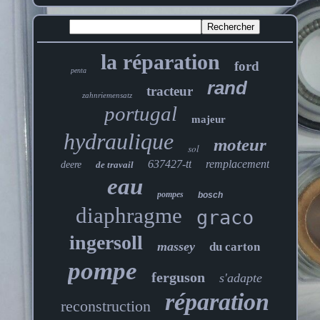
la réparation
ford
penta
rand
tracteur
zahnriemensatz
portugal
majeur
hydraulique
moteur
sol
637427-tt
remplacement
deere
de travail
eau
pompes
bosch
diaphragme
graco
ingersoll
massey
du carton
pompe
ferguson
s'adapte
réparation
reconstruction