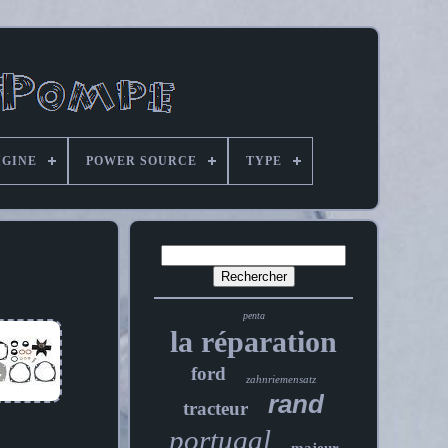
IGINE
POWER SOURCE
TYPE
penta
la réparation
ford
zahnriemensatz
rand
tracteur
portugal