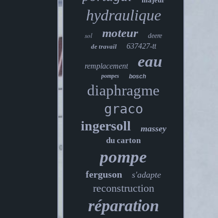
majeur
hydraulique
moteur
sol
deere
637427-tt
de travail
eau
remplacement
pompes
bosch
diaphragme
graco
ingersoll
massey
du carton
pompe
ferguson
s'adapte
reconstruction
réparation