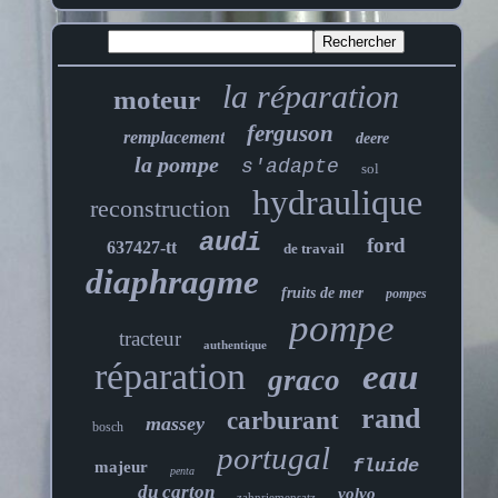
la réparation
moteur
ferguson
remplacement
deere
la pompe
s'adapte
sol
hydraulique
reconstruction
audi
ford
637427-tt
de travail
diaphragme
fruits de mer
pompes
pompe
tracteur
authentique
réparation
eau
graco
rand
carburant
massey
bosch
portugal
fluide
majeur
penta
du carton
volvo
zahnriemensatz