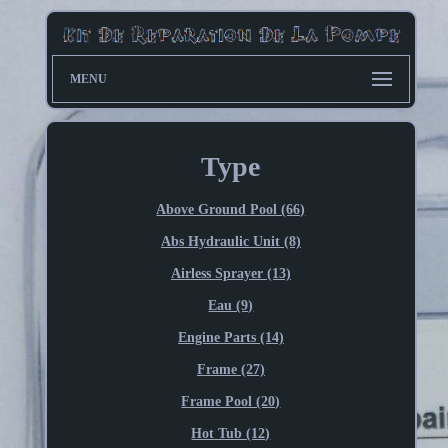
MENU
Type
Above Ground Pool (66)
Abs Hydraulic Unit (8)
Airless Sprayer (13)
Eau (9)
Engine Parts (14)
Frame (27)
Frame Pool (20)
Hot Tub (12)