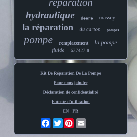
réparation
hydraulique
massey
deere
la réparation
du carton
pompes
pompe
la pompe
remplacement
fluide
637427-tt
Kit De Réparation De La Pompe
Pour nous joindre
Déclaration de confidentialité
Entente d'utilisation
EN
FR
Twitter