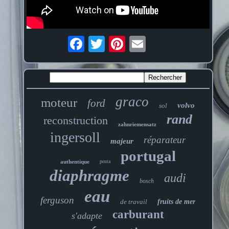
graco
moteur
ford
volvo
sol
rand
reconstruction
zahnriemensatz
ingersoll
réparateur
majeur
portugal
penta
authentique
diaphragme
audi
bosch
eau
ferguson
de travail
fruits de mer
carburant
s'adapte