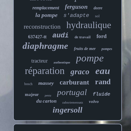
ferguson
remplacement
deere
la pompe
s'adapte
sol
hydraulique
reconstruction
audi
ford
637427-tt
de travail
diaphragme
fruits de mer
pompes
pompe
tracteur
authentique
réparation
eau
graco
rand
carburant
massey
bosch
portugal
fluide
majeur
penta
du carton
volvo
zahnriemensatz
ingersoll