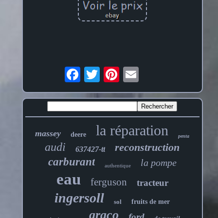
la réparation
massey
deere
penta
audi
reconstruction
637427-tt
carburant
la pompe
authentique
eau
ferguson
tracteur
ingersoll
sol
fruits de mer
graco
ford