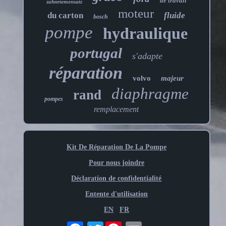
de travail
zahnriemensatz
moteur
du carton
fluide
bosch
pompe
hydraulique
portugal
s'adapte
réparation
volvo
majeur
diaphragme
rand
pompes
remplacement
Kit De Réparation De La Pompe
Pour nous joindre
Déclaration de confidentialité
Entente d'utilisation
EN
FR
Twitter