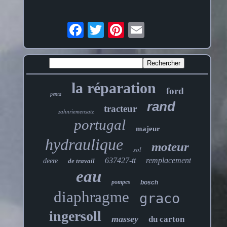
la réparation
ford
penta
rand
tracteur
zahnriemensatz
portugal
majeur
hydraulique
moteur
sol
637427-tt
remplacement
deere
de travail
eau
pompes
bosch
diaphragme
graco
ingersoll
massey
du carton