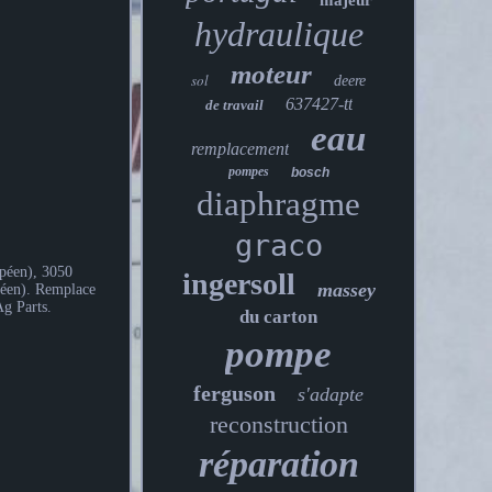
majeur
hydraulique
moteur
sol
deere
637427-tt
de travail
eau
remplacement
pompes
bosch
diaphragme
graco
opéen), 3050
ingersoll
massey
péen). Remplace
g Parts.
du carton
pompe
ferguson
s'adapte
reconstruction
réparation