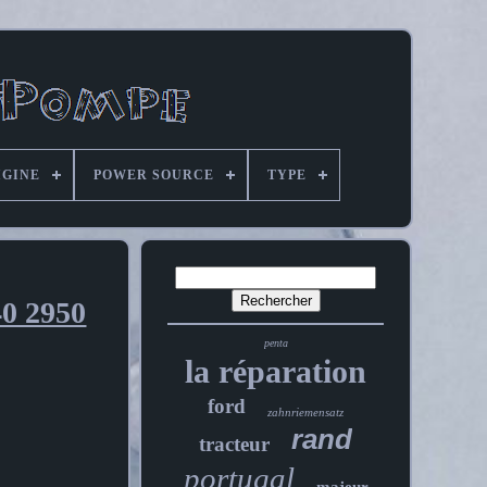
IGINE
POWER SOURCE
TYPE
40 2950
penta
la réparation
ford
zahnriemensatz
rand
tracteur
portugal