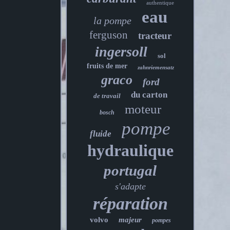
authentique
eau
la pompe
ferguson
tracteur
ingersoll
sol
fruits de mer
zahnriemensatz
graco
ford
du carton
de travail
moteur
bosch
pompe
fluide
hydraulique
portugal
s'adapte
réparation
volvo
majeur
pompes