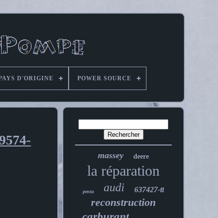
PAYS D'ORIGINE
POWER SOURCE
9574-
massey
deere
la réparation
audi
637427-tt
penta
reconstruction
carburant