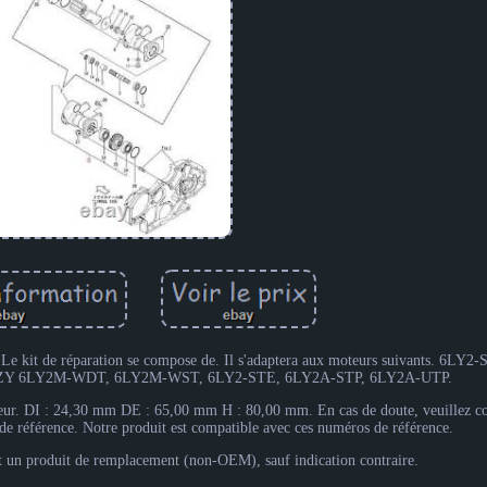
 Le kit de réparation se compose de. Il s'adaptera aux moteurs suivants. 6LY
Y 6LY2M-WDT, 6LY2M-WST, 6LY2-STE, 6LY2A-STP, 6LY2A-UTP.
ulseur. DI : 24,30 mm DE : 65,00 mm H : 80,00 mm. En cas de doute, veuillez co
s de référence. Notre produit est compatible avec ces numéros de référence.
st un produit de remplacement (non-OEM), sauf indication contraire.