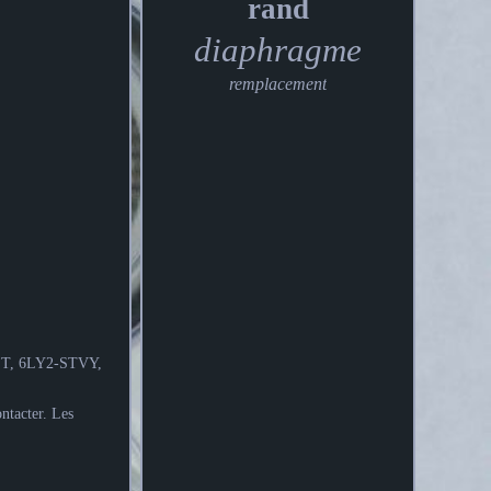
rand
diaphragme
remplacement
2-ST, 6LY2-STVY,
ntacter. Les