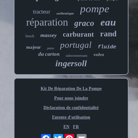
pompe
tracteur
authentique
réparation
eau
graco
rand
carburant
massey
bosch
portugal
fluide
majeur
penta
du carton
volvo
zahnriemensatz
ingersoll
Kit De Réparation De La Pompe
Pour nous joindre
Déclaration de confidentialité
Entente d'utilisation
EN
FR
Twitter