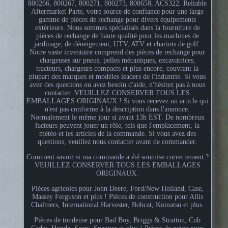
800266, 800267, 800271, 800273, 800658, ACS322. Reliable
Aftermarket Parts, votre source de confiance pour une large
gamme de pièces de rechange pour divers équipements
extérieurs. Nous sommes spécialisés dans la fourniture de
pièces de rechange de haute qualité pour les machines de
jardinage, de déneigement, UTV, ATV et chariots de golf.
Notre vaste inventaire comprend des pièces de rechange pour
chargeuses sur pneus, pelles mécaniques, excavatrices,
tracteurs, chargeurs compacts et plus encore, couvrant la
plupart des marques et modèles leaders de l'industrie. Si vous
avez des questions ou avez besoin d'aide, n'hésitez pas à nous
contacter. VEUILLEZ CONSERVER TOUS LES
EMBALLAGES ORIGINAUX ! Si vous recevez un article qui
n'est pas conforme à la description dans l'annonce.
Normalement le même jour si avant 13h EST. De nombreux
facteurs peuvent jouer un rôle, tels que l'emplacement, la
météo et les articles de la commande. Si vous avez des
questions, veuillez nous contacter avant de commander.
Comment savoir si ma commande a été soumise correctement ?
VEUILLEZ CONSERVER TOUS LES EMBALLAGES
ORIGINAUX.
Pièces agricoles pour John Deere, Ford/New Holland, Case,
Massey Ferguson et plus ! Pièces de construction pour Allis
Chalmers, International Harvester, Bobcat, Komatsu et plus.
Pièces de tondeuse pour Bad Boy, Briggs & Stratton, Cub