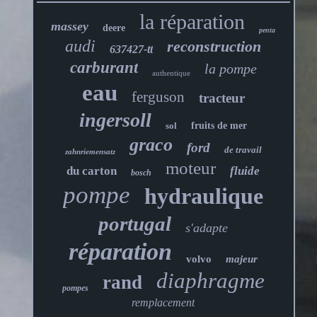
la réparation
massey
deere
penta
audi
reconstruction
637427-tt
carburant
la pompe
authentique
eau
ferguson
tracteur
ingersoll
sol
fruits de mer
graco
ford
de travail
zahnriemensatz
moteur
du carton
fluide
bosch
pompe
hydraulique
portugal
s'adapte
réparation
volvo
majeur
diaphragme
rand
pompes
remplacement