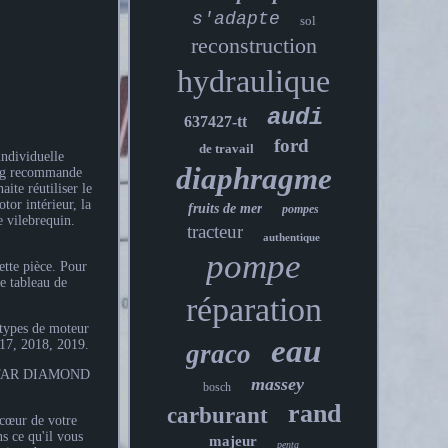
s'adapte
sol
reconstruction
hydraulique
audi
637427-tt
ford
de travail
individuelle
diaphragme
ling recommande
ite réutiliser le
tor intérieur, la
fruits de mer
pompes
e vilebrequin.
tracteur
authentique
pompe
ette pièce. Pour
le tableau de
réparation
 types de moteur
eau
017, 2018, 2019.
graco
VISTAR DIAMOND
massey
bosch
rand
carburant
 cœur de votre
s ce qu'il vous
majeur
penta