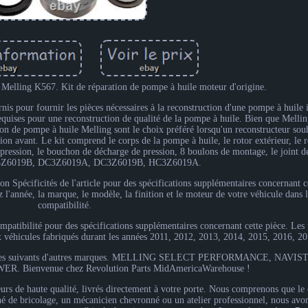
 Melling K567. Kit de réparation de pompe à huile moteur d'origine.
nis pour fournir les pièces nécessaires à la reconstruction d'une pompe à huile 
requises pour une reconstruction de qualité de la pompe à huile. Bien que Mel
tion de pompe à huile Melling sont le choix préféré lorsqu'un reconstructeur souha
ion avant. Le kit comprend le corps de la pompe à huile, le rotor extérieur, le ro
 pression, le bouchon de décharge de pression, 8 boulons de montage, le joint d
Z6019B, DC3Z6019A, DC3Z6019B, HC3Z6019A.
n Spécificités de l'article pour des spécifications supplémentaires concernant c
z l'année, la marque, le modèle, la finition et le moteur de votre véhicule dans 
compatibilité.
ompatibilité pour des spécifications supplémentaires concernant cette pièce. Les
 véhicules fabriqués durant les années 2011, 2012, 2013, 2014, 2015, 2016, 2
s de pièces suivants d'autres marques. MELLING SELECT PERFORMANCE, NA
Bienvenue chez Revolution Parts MidAmericaWarehouse !
eurs de haute qualité, livrés directement à votre porte. Nous comprenons que le
é de bricolage, un mécanicien chevronné ou un atelier professionnel, nous avon