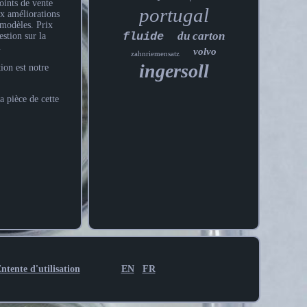
oints de vente
portugal
ux améliorations
 modèles. Prix
du carton
fluide
stion sur la
.
volvo
zahnriemensatz
ingersoll
ion est notre
a pièce de cette
ntente d'utilisation
EN
FR