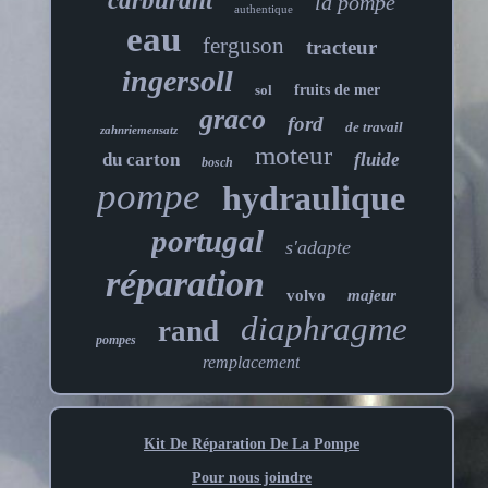
carburant
la pompe
authentique
eau
ferguson
tracteur
ingersoll
sol
fruits de mer
graco
ford
de travail
zahnriemensatz
moteur
du carton
fluide
bosch
pompe
hydraulique
portugal
s'adapte
réparation
volvo
majeur
diaphragme
rand
pompes
remplacement
Kit De Réparation De La Pompe
Pour nous joindre