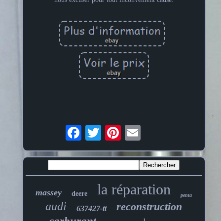
la réparation
massey
deere
penta
audi
reconstruction
637427-tt