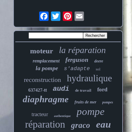
la réparation
moteur
ferguson
remplacement
deere
la pompe
s'adapte
sol
hydraulique
reconstruction
audi
ford
637427-tt
de travail
diaphragme
fruits de mer
pompes
pompe
tracteur
authentique
réparation
eau
graco