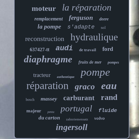
la réparation
moteur
ferguson
remplacement
deere
la pompe
s'adapte
sol
hydraulique
reconstruction
audi
ford
637427-tt
de travail
diaphragme
fruits de mer
pompes
pompe
tracteur
authentique
réparation
eau
graco
rand
carburant
massey
bosch
portugal
fluide
majeur
penta
du carton
volvo
zahnriemensatz
ingersoll