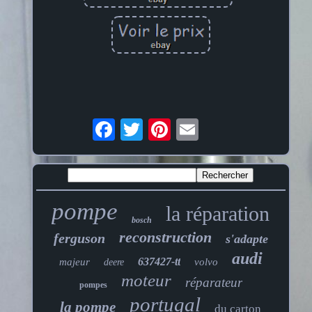
pompe
la réparation
bosch
reconstruction
ferguson
s'adapte
audi
637427-tt
majeur
volvo
deere
moteur
réparateur
pompes
portugal
la pompe
du carton