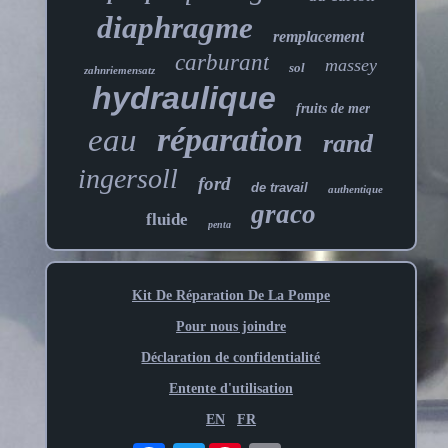
diaphragme
remplacement
carburant
massey
sol
zahnriemensatz
hydraulique
fruits de mer
réparation
eau
rand
ingersoll
ford
de travail
authentique
graco
fluide
penta
Kit De Réparation De La Pompe
Pour nous joindre
Déclaration de confidentialité
Entente d'utilisation
EN
FR