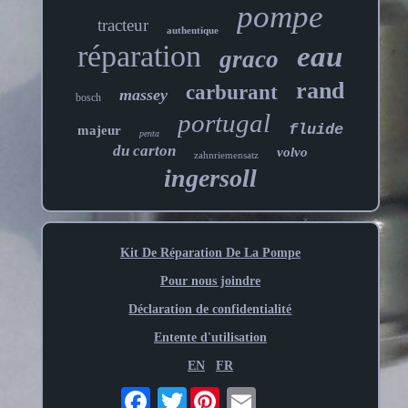
pompe
tracteur
authentique
réparation
eau
graco
rand
carburant
massey
bosch
portugal
fluide
majeur
penta
du carton
volvo
zahnriemensatz
ingersoll
Kit De Réparation De La Pompe
Pour nous joindre
Déclaration de confidentialité
Entente d'utilisation
EN
FR
Twitter