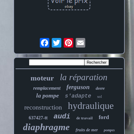
la réparation
moteur
ferguson
remplacement
deere
la pompe
s'adapte
sol
hydraulique
reconstruction
audi
ford
637427-tt
de travail
diaphragme
fruits de mer
pompes