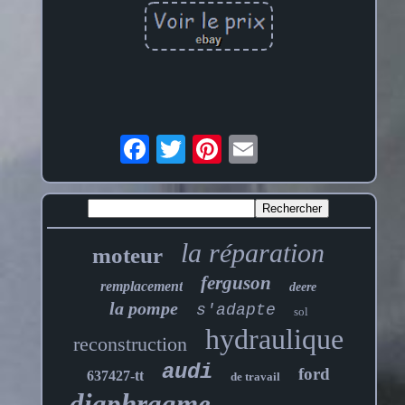
la réparation
moteur
ferguson
remplacement
deere
la pompe
s'adapte
sol
hydraulique
reconstruction
audi
ford
637427-tt
de travail
diaphragme