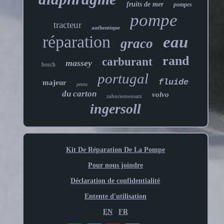
fruits de mer
pompes
pompe
tracteur
authentique
réparation
eau
graco
rand
carburant
massey
bosch
portugal
fluide
majeur
penta
du carton
volvo
zahnriemensatz
ingersoll
Kit De Réparation De La Pompe
Pour nous joindre
Déclaration de confidentialité
Entente d'utilisation
EN
FR