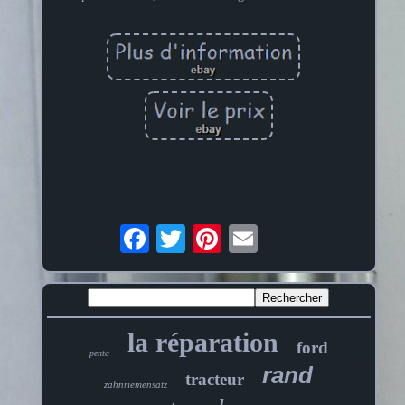
la réparation
ford
penta
rand
tracteur
zahnriemensatz