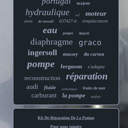
portugal
majeur
hydraulique
moteur
sol
637427-tt
remplacement
deere
de travail
eau
pompes
bosch
diaphragme
graco
ingersoll
massey
du carton
pompe
ferguson
s'adapte
réparation
reconstruction
audi
fluide
fruits de mer
authentique
carburant
la pompe
volvo
Kit De Réparation De La Pompe
Pour nous joindre