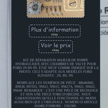
KIT DE RÉPARATION MAJEUR DE POMPE
HYDRAULIQUE AVEC CHAMBRES DE VALVE POUR
FORD 2N 8N 9N. ÉTAT NEUF COMME INDIQUÉ SUR LA
PHOTO. CECI S'ADAPTE AUX MODÈLES FORD
SUIVANTS : 2N, 8N, 9N.
REMPLACE LES NUMÉROS DE PIÈCE : 886404M2,
8N638, 8N7011, 9N611, 9N615, 9N617A, 9N621, 9N622,
9N649. REMARQUE : C'EST UNE PIÈCE DE RECHANGE
ET NON UNE PIÈCE FORD D'ORIGINE. NOUS
GARANTISSONS QU'ELLE FONCTIONNE AU MOINS
AUSSI BIEN QUE L'ORIGINALE. NUMÉRO D'ARTICLE
HAMILTONBOBS : 1502309.