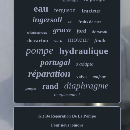
authentique
eau
ferguson
tracteur
ingersoll
sol
fruits de mer
graco
ford
de travail
zahnriemensatz
moteur
du carton
fluide
bosch
pompe
hydraulique
portugal
s'adapte
réparation
volvo
majeur
diaphragme
rand
pompes
remplacement
Kit De Réparation De La Pompe
Pour nous joindre