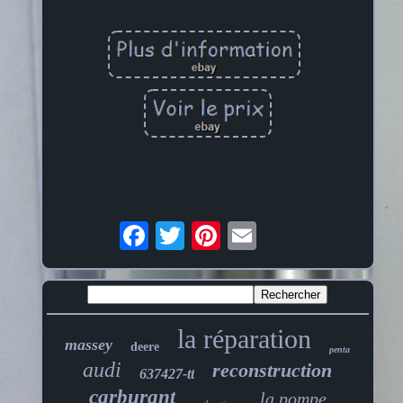
la réparation
massey
deere
penta
audi
reconstruction
637427-tt
carburant
la pompe