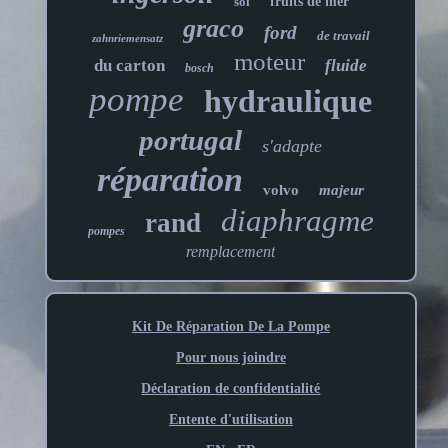
sol
fruits de mer
graco
ford
de travail
zahnriemensatz
moteur
du carton
fluide
bosch
pompe
hydraulique
portugal
s'adapte
réparation
volvo
majeur
diaphragme
rand
pompes
remplacement
Kit De Réparation De La Pompe
Pour nous joindre
Déclaration de confidentialité
Entente d'utilisation