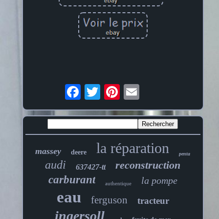
la réparation
massey
deere
penta
audi
reconstruction
637427-tt
carburant
la pompe
authentique
eau
ferguson
tracteur
ingersoll