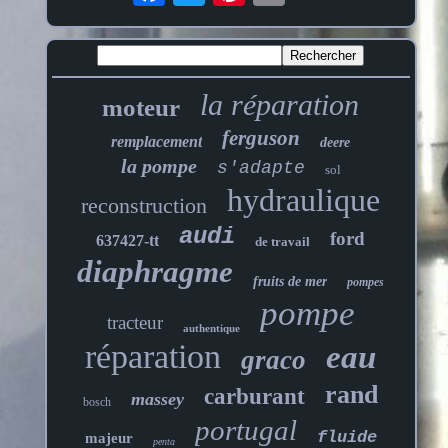
la réparation
moteur
ferguson
remplacement
deere
la pompe
s'adapte
sol
hydraulique
reconstruction
audi
ford
637427-tt
de travail
diaphragme
fruits de mer
pompes
pompe
tracteur
authentique
réparation
eau
graco
rand
carburant
massey
bosch
portugal
fluide
majeur
penta