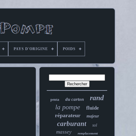
PAYS D'ORIGINE
POIDS
rand
du carton
penta
la pompe
fluide
réparateur
majeur
carburant
sol
massey
remplacement