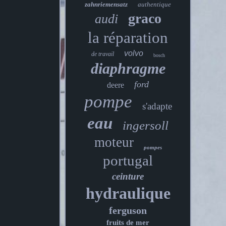
zahnriemensatz
authentique
graco
audi
la réparation
volvo
de travail
bosch
diaphragme
ford
deere
pompe
s'adapte
eau
ingersoll
moteur
pompes
portugal
ceinture
hydraulique
ferguson
fruits de mer