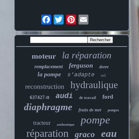
la réparation
moteur
ferguson
remplacement
deere
la pompe
s'adapte
sol
hydraulique
reconstruction
audi
ford
637427-tt
de travail
diaphragme
fruits de mer
pompes
pompe
tracteur
authentique
réparation
eau
graco