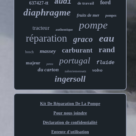
audi
ford
637427-tt
de travail
diaphragme
fruits de mer
pompes
pompe
tracteur
authentique
réparation
eau
graco
rand
carburant
massey
bosch
portugal
fluide
majeur
penta
du carton
volvo
zahnriemensatz
ingersoll
Kit De Réparation De La Pompe
Pour nous joindre
Déclaration de confidentialité
Entente d'utilisation