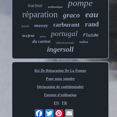
pompe
tracteur
authentique
réparation
eau
graco
rand
carburant
massey
bosch
portugal
fluide
majeur
penta
du carton
volvo
zahnriemensatz
ingersoll
Kit De Réparation De La Pompe
Pour nous joindre
Déclaration de confidentialité
Entente d'utilisation
EN
FR
Twitter