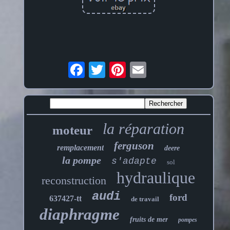
la réparation
moteur
ferguson
remplacement
deere
la pompe
s'adapte
sol
hydraulique
reconstruction
audi
ford
637427-tt
de travail
diaphragme
fruits de mer
pompes