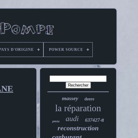
PAYS D'ORIGINE
POWER SOURCE
ANE
massey
deere
la réparation
audi
637427-tt
penta
reconstruction
carburant