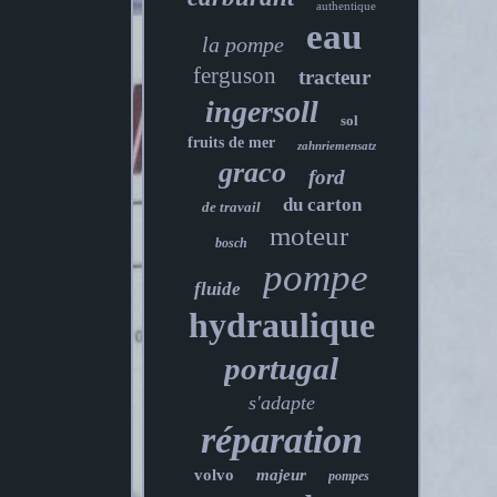
authentique
eau
la pompe
ferguson
tracteur
ingersoll
sol
fruits de mer
zahnriemensatz
graco
ford
du carton
de travail
moteur
bosch
pompe
fluide
hydraulique
portugal
s'adapte
réparation
volvo
majeur
pompes