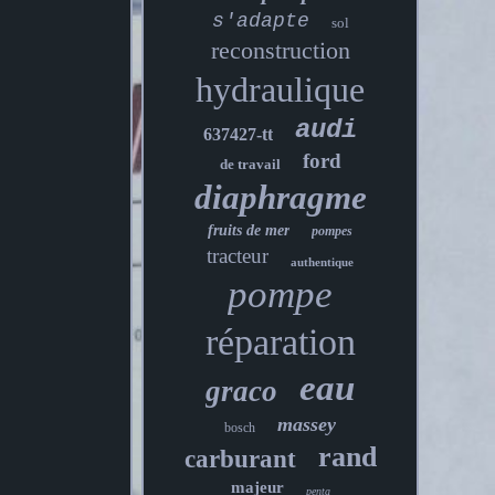
s'adapte
sol
reconstruction
hydraulique
audi
637427-tt
ford
de travail
diaphragme
fruits de mer
pompes
tracteur
authentique
pompe
réparation
eau
graco
massey
bosch
rand
carburant
majeur
penta