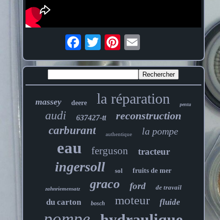
la réparation
massey
deere
penta
audi
reconstruction
637427-tt
carburant
la pompe
authentique
eau
ferguson
tracteur
ingersoll
sol
fruits de mer
graco
ford
de travail
zahnriemensatz
moteur
du carton
fluide
bosch
pompe
hydraulique