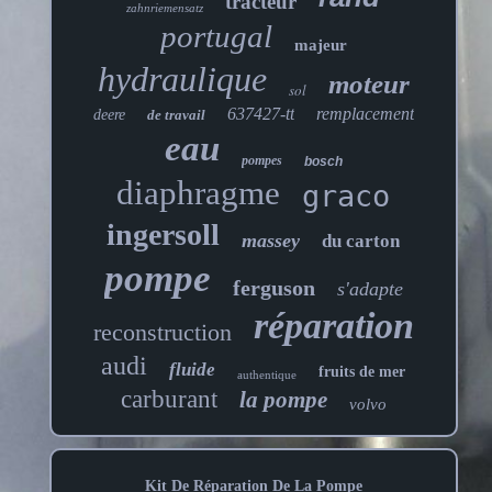
tracteur
zahnriemensatz
portugal
majeur
hydraulique
moteur
sol
637427-tt
remplacement
deere
de travail
eau
pompes
bosch
diaphragme
graco
ingersoll
massey
du carton
pompe
ferguson
s'adapte
réparation
reconstruction
audi
fluide
fruits de mer
authentique
carburant
la pompe
volvo
Kit De Réparation De La Pompe