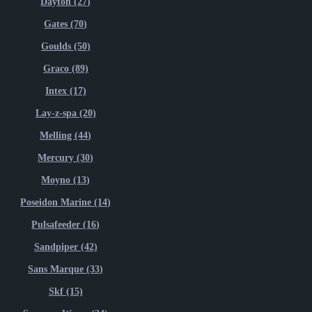
Dayton (27)
Gates (70)
Goulds (50)
Graco (89)
Intex (17)
Lay-z-spa (20)
Melling (44)
Mercury (30)
Moyno (13)
Poseidon Marine (14)
Pulsafeeder (16)
Sandpiper (42)
Sans Marque (33)
Skf (15)