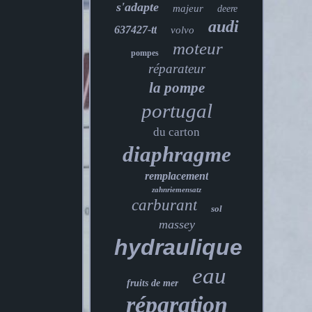
s'adapte
majeur
deere
audi
637427-tt
volvo
moteur
pompes
réparateur
la pompe
portugal
du carton
diaphragme
remplacement
zahnriemensatz
carburant
sol
massey
hydraulique
eau
fruits de mer
réparation