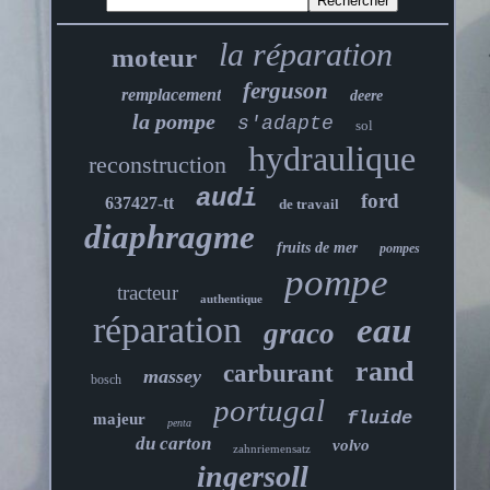
la réparation
moteur
ferguson
remplacement
deere
la pompe
s'adapte
sol
hydraulique
reconstruction
audi
ford
637427-tt
de travail
diaphragme
fruits de mer
pompes
pompe
tracteur
authentique
réparation
eau
graco
rand
carburant
massey
bosch
portugal
fluide
majeur
penta
du carton
volvo
zahnriemensatz
ingersoll