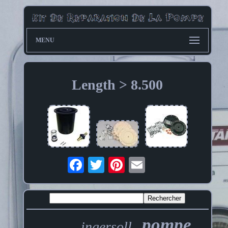
MENU
Length > 8.500
pompe
ingersoll