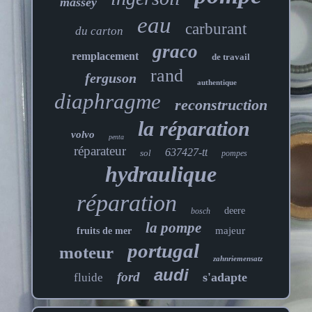
massey
eau
carburant
du carton
graco
remplacement
de travail
rand
ferguson
authentique
diaphragme
reconstruction
la réparation
volvo
penta
réparateur
637427-tt
sol
pompes
hydraulique
réparation
deere
bosch
la pompe
majeur
fruits de mer
portugal
moteur
zahnriemensatz
audi
ford
s'adapte
fluide