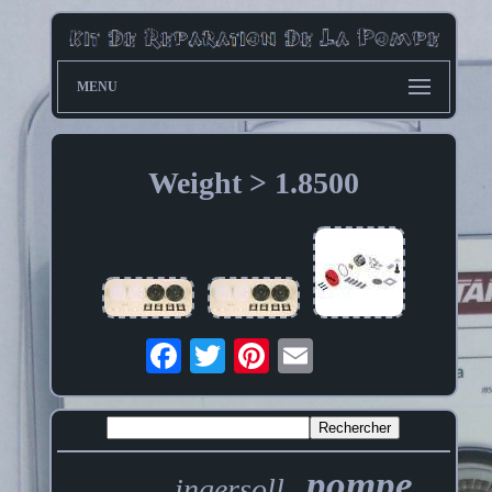
MENU
Weight > 1.8500
pompe
ingersoll