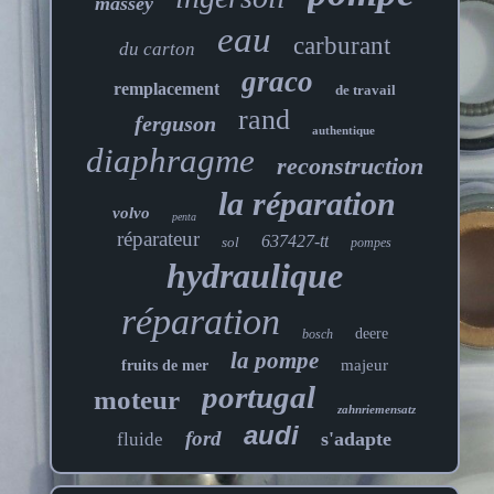
massey
eau
carburant
du carton
graco
remplacement
de travail
rand
ferguson
authentique
diaphragme
reconstruction
la réparation
volvo
penta
réparateur
637427-tt
sol
pompes
hydraulique
réparation
deere
bosch
la pompe
majeur
fruits de mer
portugal
moteur
zahnriemensatz
audi
ford
s'adapte
fluide