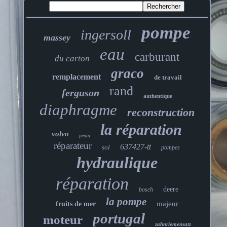
pompe
ingersoll
massey
eau
carburant
du carton
graco
remplacement
de travail
rand
ferguson
authentique
diaphragme
reconstruction
la réparation
volvo
penta
réparateur
637427-tt
sol
pompes
hydraulique
réparation
deere
bosch
la pompe
majeur
fruits de mer
portugal
moteur
zahnriemensatz