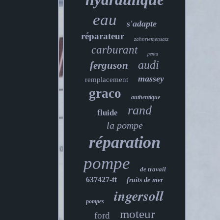
eau
s'adapte
réparateur
zahnriemensatz
carburant
penta
audi
ferguson
massey
remplacement
graco
authentique
rand
fluide
la pompe
réparation
pompe
de travail
637427-tt
fruits de mer
ingersoll
pompes
moteur
ford