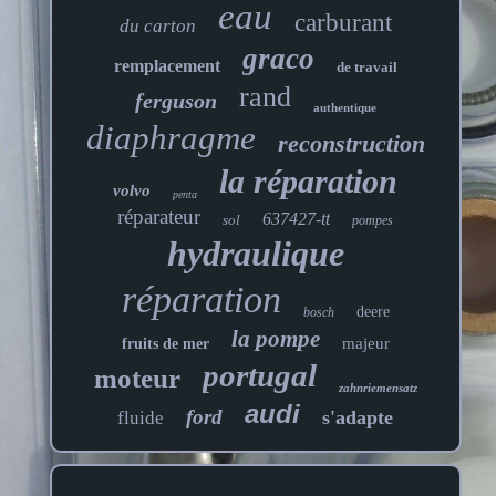
eau
carburant
du carton
graco
remplacement
de travail
rand
ferguson
authentique
diaphragme
reconstruction
la réparation
volvo
penta
réparateur
637427-tt
sol
pompes
hydraulique
réparation
deere
bosch
la pompe
majeur
fruits de mer
portugal
moteur
zahnriemensatz
audi
ford
s'adapte
fluide